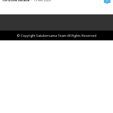
christine natalia
-
13 Mei 2026
0
© Copyright Satubersama Team All Rights Reserved