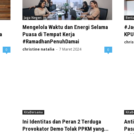
Jaga Negeri
Berit
Mengelola Waktu dan Energi Selama
#Ja
a
Puasa di Tempat Kerja
KPU 
#RamadhanPenuhDamai
chris
christine natalia
-
7 Maret 2024
0
0
KitaBersama
Kita
Ini Identitas dan Peran 2 Terduga
Anti
Provokator Demo Tolak PPKM yang...
Pasa