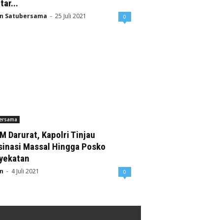
tar...
n Satubersama
-
25 Juli 2021
0
Bersama
 Darurat, Kapolri Tinjau
sinasi Massal Hingga Posko
yekatan
n
-
4 Juli 2021
0