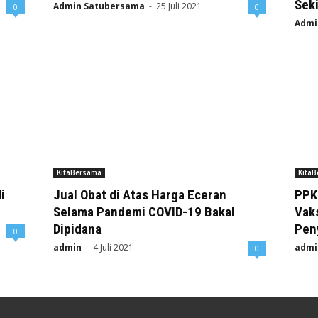
Seki
Admin Satubersama
-
25 Juli 2021
0
0
Admi
KitaBersama
Kita
i
Jual Obat di Atas Harga Eceran
PPKM
Selama Pandemi COVID-19 Bakal
Vak
Dipidana
Pen
0
admin
-
4 Juli 2021
admi
0