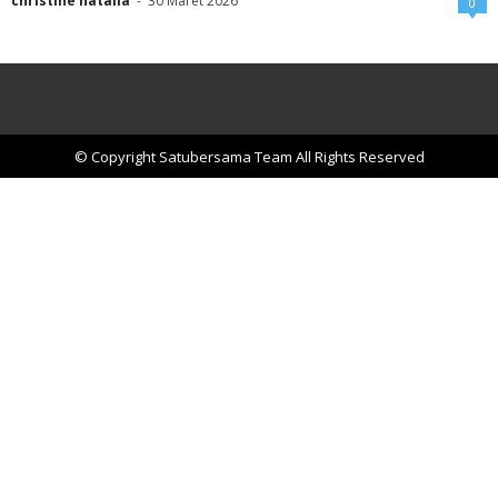
christine natalia
-
30 Maret 2026
0
© Copyright Satubersama Team All Rights Reserved