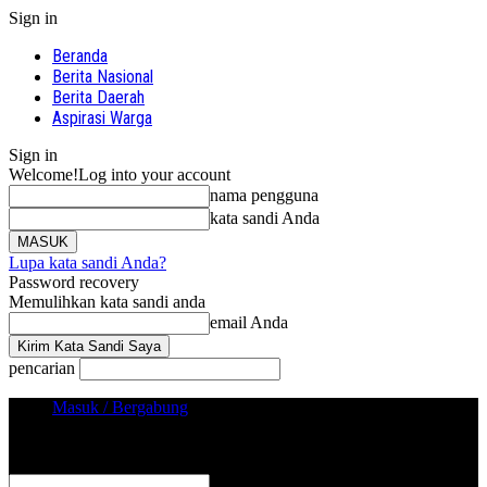
Sign in
Beranda
Berita Nasional
Berita Daerah
Aspirasi Warga
Sign in
Welcome!
Log into your account
nama pengguna
kata sandi Anda
Lupa kata sandi Anda?
Password recovery
Memulihkan kata sandi anda
email Anda
pencarian
Masuk / Bergabung
Sign in
Selamat Datang! Masuk ke akun Anda
nama pengguna