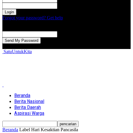
kata sandi Anda
Forgot your password? Get help
Password recovery
Memulihkan kata sandi anda
email Anda
Sebuah kata sandi akan dikirimkan ke email Anda.
SatuUntukKita
Beranda
Berita Nasional
Berita Daerah
Aspirasi Warga
Beranda
Label
Hari Kesaktian Pancasila