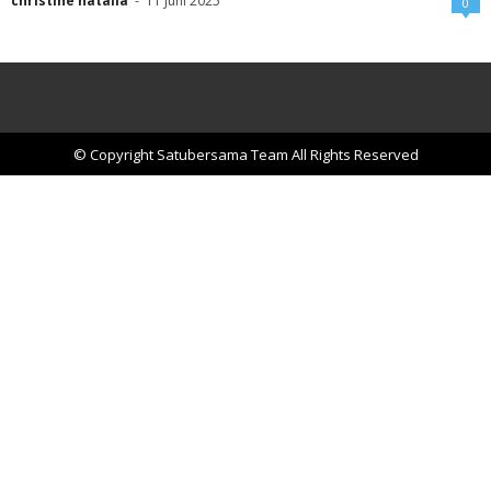
christine natalia
-
11 Juni 2025
0
© Copyright Satubersama Team All Rights Reserved