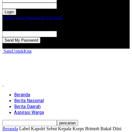
kata sandi Anda
Forgot your password? Get help
Password recovery
Memulihkan kata sandi anda
email Anda
Sebuah kata sandi akan dikirimkan ke email Anda.
SatuUntukKita
Beranda
Berita Nasional
Berita Daerah
Aspirasi Warga
Beranda
Label
Kapolri Sebut Kepala Korps Brimob Bakal Diisi