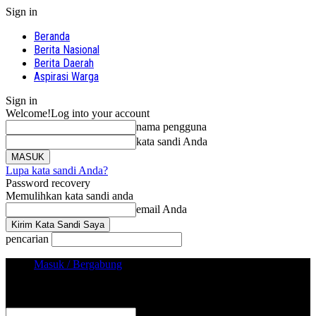
Sign in
Beranda
Berita Nasional
Berita Daerah
Aspirasi Warga
Sign in
Welcome!
Log into your account
nama pengguna
kata sandi Anda
Lupa kata sandi Anda?
Password recovery
Memulihkan kata sandi anda
email Anda
pencarian
Masuk / Bergabung
Sign in
Selamat Datang! Masuk ke akun Anda
nama pengguna