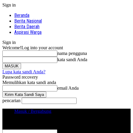
Sign in
Beranda
Berita Nasional
Berita Daerah
Aspirasi Warga
Sign in
Welcome!
Log into your account
nama pengguna
kata sandi Anda
Lupa kata sandi Anda?
Password recovery
Memulihkan kata sandi anda
email Anda
pencarian
Masuk / Bergabung
Sign in
Selamat Datang! Masuk ke akun Anda
nama pengguna