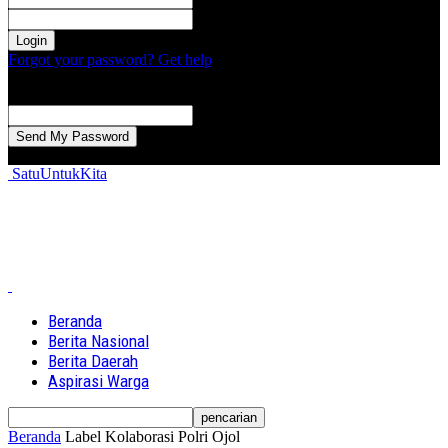
kata sandi Anda
Forgot your password? Get help
Password recovery
Memulihkan kata sandi anda
email Anda
Sebuah kata sandi akan dikirimkan ke email Anda.
SatuUntukKita
Beranda
Berita Nasional
Berita Daerah
Aspirasi Warga
Beranda
Label
Kolaborasi Polri Ojol