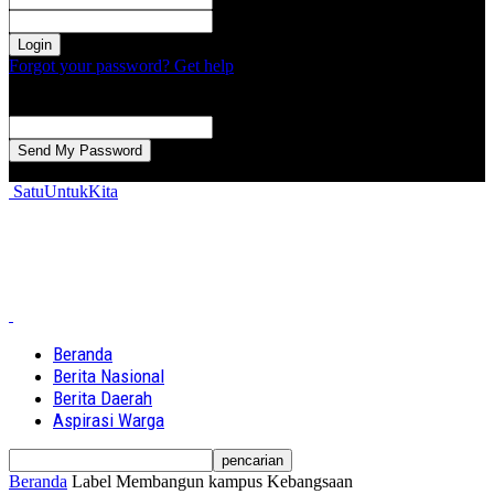
kata sandi Anda
Forgot your password? Get help
Password recovery
Memulihkan kata sandi anda
email Anda
Sebuah kata sandi akan dikirimkan ke email Anda.
SatuUntukKita
Beranda
Berita Nasional
Berita Daerah
Aspirasi Warga
Beranda
Label
Membangun kampus Kebangsaan