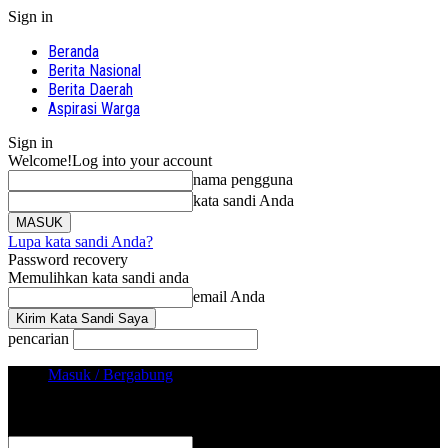
Sign in
Beranda
Berita Nasional
Berita Daerah
Aspirasi Warga
Sign in
Welcome!
Log into your account
nama pengguna
kata sandi Anda
Lupa kata sandi Anda?
Password recovery
Memulihkan kata sandi anda
email Anda
pencarian
Masuk / Bergabung
Sign in
Selamat Datang! Masuk ke akun Anda
nama pengguna