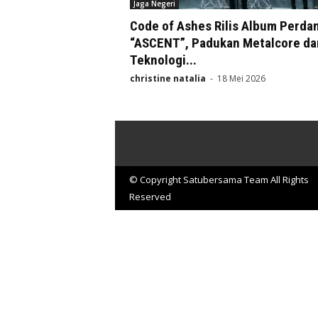
Jaga Negeri
Code of Ashes Rilis Album Perda
“ASCENT”, Padukan Metalcore da
Teknologi...
christine natalia
-
18 Mei 2026
© Copyright Satubersama Team All Rights
Reserved