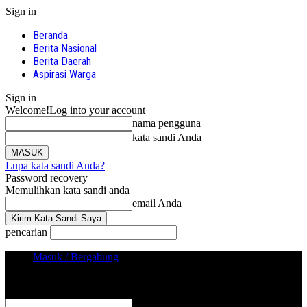
Sign in
Beranda
Berita Nasional
Berita Daerah
Aspirasi Warga
Sign in
Welcome!
Log into your account
nama pengguna
kata sandi Anda
Lupa kata sandi Anda?
Password recovery
Memulihkan kata sandi anda
email Anda
pencarian
Masuk / Bergabung
Sign in
Selamat Datang! Masuk ke akun Anda
nama pengguna