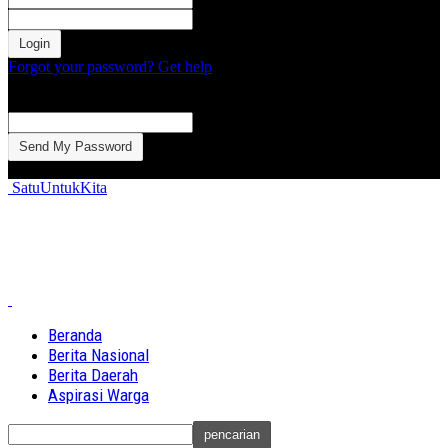
kata sandi Anda
Forgot your password? Get help
Password recovery
Memulihkan kata sandi anda
email Anda
Sebuah kata sandi akan dikirimkan ke email Anda.
SatuUntukKita
Beranda
Berita Nasional
Berita Daerah
Aspirasi Warga