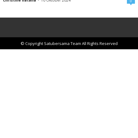
christine natalia
-
10 Oktober 2024
0
© Copyright Satubersama Team All Rights Reserved