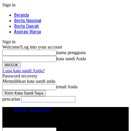
Sign in
Beranda
Berita Nasional
Berita Daerah
Aspirasi Warga
Sign in
Welcome!
Log into your account
nama pengguna
kata sandi Anda
Lupa kata sandi Anda?
Password recovery
Memulihkan kata sandi anda
email Anda
pencarian
Masuk / Bergabung
Sign in
Selamat Datang! Masuk ke akun Anda
nama pengguna