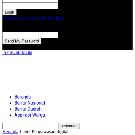
kata sandi Anda
Forgot your password? Get help
Password recovery
Memulihkan kata sandi anda
email Anda
Sebuah kata sandi akan dikirimkan ke email Anda.
SatuUntukKita
Beranda
Berita Nasional
Berita Daerah
Aspirasi Warga
Beranda
Label
Pengawasan digital