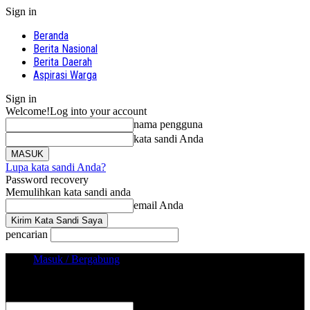
Sign in
Beranda
Berita Nasional
Berita Daerah
Aspirasi Warga
Sign in
Welcome!
Log into your account
nama pengguna
kata sandi Anda
Lupa kata sandi Anda?
Password recovery
Memulihkan kata sandi anda
email Anda
pencarian
Masuk / Bergabung
Sign in
Selamat Datang! Masuk ke akun Anda
nama pengguna