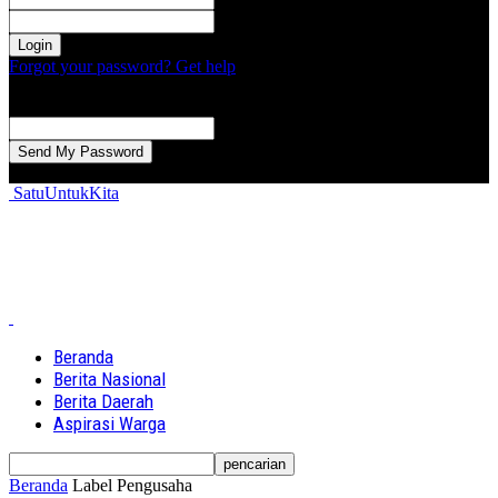
kata sandi Anda
Forgot your password? Get help
Password recovery
Memulihkan kata sandi anda
email Anda
Sebuah kata sandi akan dikirimkan ke email Anda.
SatuUntukKita
Beranda
Berita Nasional
Berita Daerah
Aspirasi Warga
Beranda
Label
Pengusaha