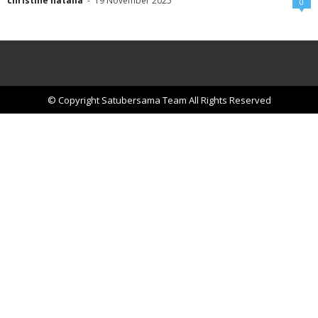
christine natalia
-
19 November 2025
0
© Copyright Satubersama Team All Rights Reserved