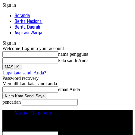
Sign in
Beranda
Berita Nasional
Berita Daerah
Aspirasi Warga
Sign in
Welcome!
Log into your account
nama pengguna
kata sandi Anda
Lupa kata sandi Anda?
Password recovery
Memulihkan kata sandi anda
email Anda
pencarian
Masuk / Bergabung
Sign in
Selamat Datang! Masuk ke akun Anda
nama pengguna