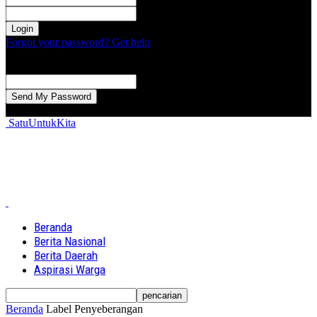
kata sandi Anda
Forgot your password? Get help
Password recovery
Memulihkan kata sandi anda
email Anda
Sebuah kata sandi akan dikirimkan ke email Anda.
SatuUntukKita
Beranda
Berita Nasional
Berita Daerah
Aspirasi Warga
Beranda
Label
Penyeberangan