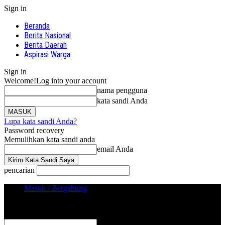
Sign in
Beranda
Berita Nasional
Berita Daerah
Aspirasi Warga
Sign in
Welcome!
Log into your account
nama pengguna
kata sandi Anda
Lupa kata sandi Anda?
Password recovery
Memulihkan kata sandi anda
email Anda
pencarian
Masuk / Bergabung
Sign in
Selamat Datang! Masuk ke akun Anda
nama pengguna