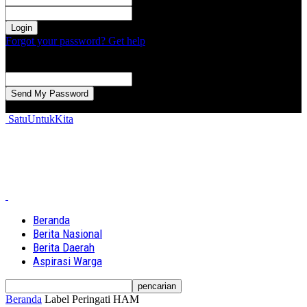
kata sandi Anda
Forgot your password? Get help
Password recovery
Memulihkan kata sandi anda
email Anda
Sebuah kata sandi akan dikirimkan ke email Anda.
SatuUntukKita
Beranda
Berita Nasional
Berita Daerah
Aspirasi Warga
Beranda
Label
Peringati HAM