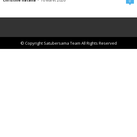
christine natalia
-
16 Maret 2026
0
© Copyright Satubersama Team All Rights Reserved