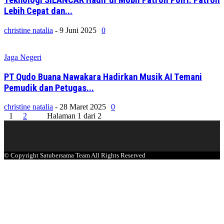
Teknologi SILANCAR Hadir di Mobil Patroli Polri: Patroli
Lebih Cepat dan...
christine natalia
-
9 Juni 2025
0
Jaga Negeri
PT Qudo Buana Nawakara Hadirkan Musik AI Temani
Pemudik dan Petugas...
christine natalia
-
28 Maret 2025
0
1
2
Halaman 1 dari 2
© Copyright Satubersama Team All Rights Reserved