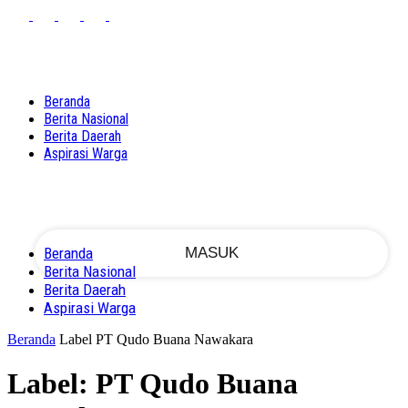
PASSWORD RECOVERY
SIGN IN
Sign in
Welcome!
Log into your account
Beranda
Berita Nasional
Berita Daerah
Aspirasi Warga
nama pengguna
kata sandi Anda
Beranda
Berita Nasional
Berita Daerah
Lupa kata sandi Anda?
Aspirasi Warga
Beranda
Label
PT Qudo Buana Nawakara
Label: PT Qudo Buana
Memulihkan kata sandi anda