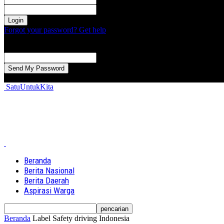
kata sandi Anda
Forgot your password? Get help
Password recovery
Memulihkan kata sandi anda
email Anda
Sebuah kata sandi akan dikirimkan ke email Anda.
SatuUntukKita
Beranda
Berita Nasional
Berita Daerah
Aspirasi Warga
Beranda
Label
Safety driving Indonesia