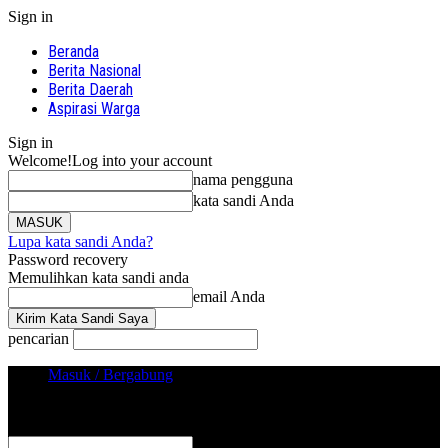
Sign in
Beranda
Berita Nasional
Berita Daerah
Aspirasi Warga
Sign in
Welcome!
Log into your account
nama pengguna
kata sandi Anda
Lupa kata sandi Anda?
Password recovery
Memulihkan kata sandi anda
email Anda
pencarian
Masuk / Bergabung
Sign in
Selamat Datang! Masuk ke akun Anda
nama pengguna