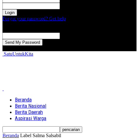
kata sandi Anda
Forgot your password? Get help
Password recovery
Memulihkan kata sandi anda
email Anda
Sebuah kata sandi akan dikirimkan ke email Anda.
SatuUntukKita
Beranda
Berita Nasional
Berita Daerah
Aspirasi Warga
Beranda
Label
Salma Salsabil