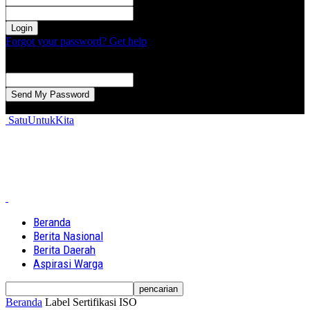
kata sandi Anda
Forgot your password? Get help
Password recovery
Memulihkan kata sandi anda
email Anda
Sebuah kata sandi akan dikirimkan ke email Anda.
SatuUntukKita
Beranda
Berita Nasional
Berita Daerah
Aspirasi Warga
Beranda
Label
Sertifikasi ISO