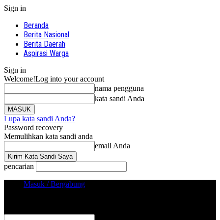
Sign in
Beranda
Berita Nasional
Berita Daerah
Aspirasi Warga
Sign in
Welcome!
Log into your account
nama pengguna
kata sandi Anda
Lupa kata sandi Anda?
Password recovery
Memulihkan kata sandi anda
email Anda
pencarian
Masuk / Bergabung
Sign in
Selamat Datang! Masuk ke akun Anda
nama pengguna