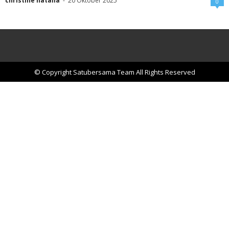
christine natalia
-
20 Oktober 2025
0
© Copyright Satubersama Team All Rights Reserved