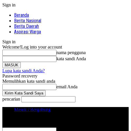
Sign in
Beranda
Berita Nasional
Berita Daerah
Aspirasi Warga
Sign in
Welcome!
Log into your account
nama pengguna
kata sandi Anda
Lupa kata sandi Anda?
Password recovery
Memulihkan kata sandi anda
email Anda
pencarian
Masuk / Bergabung
Sign in
Selamat Datang! Masuk ke akun Anda
nama pengguna