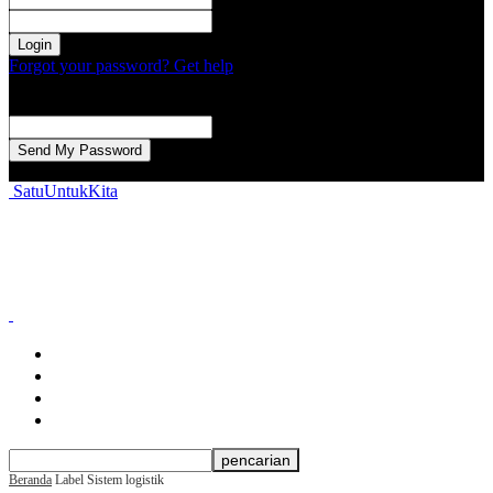
kata sandi Anda
Forgot your password? Get help
Password recovery
Memulihkan kata sandi anda
email Anda
Sebuah kata sandi akan dikirimkan ke email Anda.
SatuUntukKita
Beranda
Berita Nasional
Berita Daerah
Aspirasi Warga
Beranda
Label
Sistem logistik