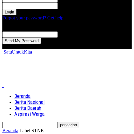
kata sandi Anda
Forgot your password? Get help
Password recovery
Memulihkan kata sandi anda
email Anda
Sebuah kata sandi akan dikirimkan ke email Anda.
SatuUntukKita
Beranda
Berita Nasional
Berita Daerah
Aspirasi Warga
Beranda
Label
STNK