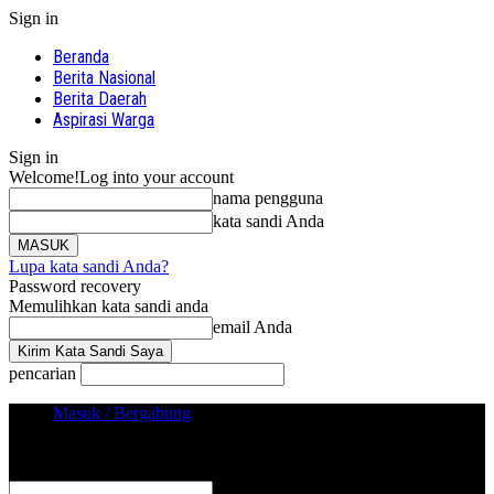
Sign in
Beranda
Berita Nasional
Berita Daerah
Aspirasi Warga
Sign in
Welcome!
Log into your account
nama pengguna
kata sandi Anda
Lupa kata sandi Anda?
Password recovery
Memulihkan kata sandi anda
email Anda
pencarian
Masuk / Bergabung
Sign in
Selamat Datang! Masuk ke akun Anda
nama pengguna