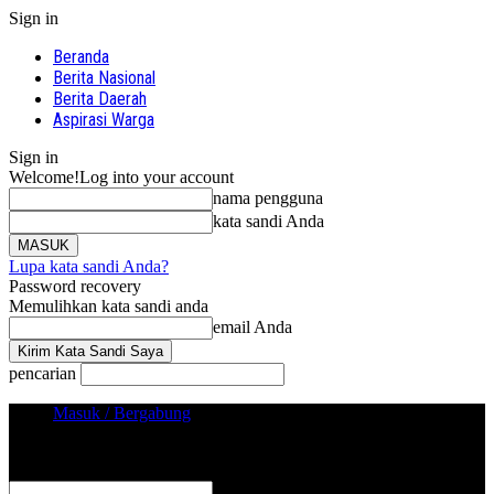
Sign in
Beranda
Berita Nasional
Berita Daerah
Aspirasi Warga
Sign in
Welcome!
Log into your account
nama pengguna
kata sandi Anda
Lupa kata sandi Anda?
Password recovery
Memulihkan kata sandi anda
email Anda
pencarian
Masuk / Bergabung
Sign in
Selamat Datang! Masuk ke akun Anda
nama pengguna