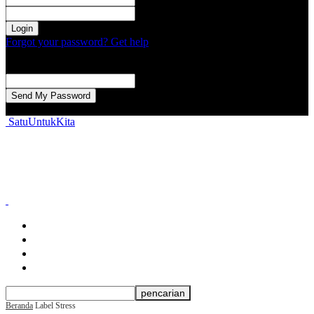
kata sandi Anda
Forgot your password? Get help
Password recovery
Memulihkan kata sandi anda
email Anda
Sebuah kata sandi akan dikirimkan ke email Anda.
SatuUntukKita
Beranda
Berita Nasional
Berita Daerah
Aspirasi Warga
Beranda
Label
Stress