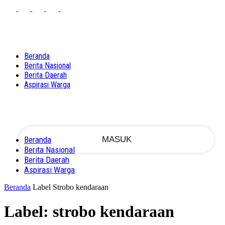
PASSWORD RECOVERY
SIGN IN
Sign in
Welcome!
Log into your account
Beranda
Berita Nasional
Berita Daerah
Aspirasi Warga
nama pengguna
kata sandi Anda
Beranda
Berita Nasional
Berita Daerah
Lupa kata sandi Anda?
Aspirasi Warga
Beranda
Label
Strobo kendaraan
Label: strobo kendaraan
Memulihkan kata sandi anda