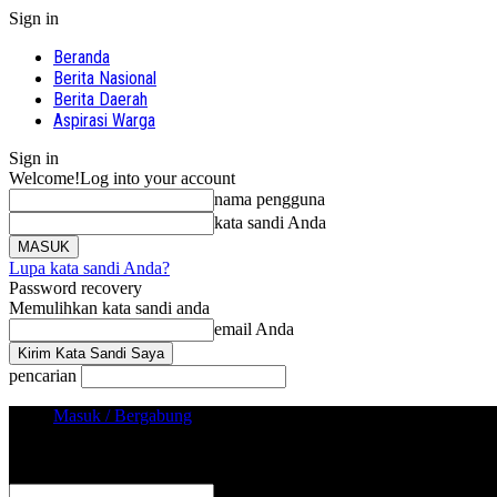
Sign in
Beranda
Berita Nasional
Berita Daerah
Aspirasi Warga
Sign in
Welcome!
Log into your account
nama pengguna
kata sandi Anda
Lupa kata sandi Anda?
Password recovery
Memulihkan kata sandi anda
email Anda
pencarian
Masuk / Bergabung
Sign in
Selamat Datang! Masuk ke akun Anda
nama pengguna