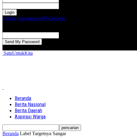
kata sandi Anda
Forgot your password? Get help
Password recovery
Memulihkan kata sandi anda
email Anda
Sebuah kata sandi akan dikirimkan ke email Anda.
SatuUntukKita
Beranda
Berita Nasional
Berita Daerah
Aspirasi Warga
Beranda
Label
Targetnya Sangar