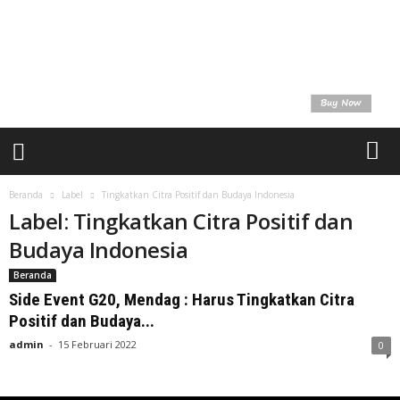
a
t
u
U
n
t
u
k
K
i
t
Beranda
Label
Tingkatkan Citra Positif dan Budaya Indonesia
a
Label: Tingkatkan Citra Positif dan
Budaya Indonesia
Beranda
Side Event G20, Mendag : Harus Tingkatkan Citra
Positif dan Budaya...
admin
-
15 Februari 2022
0