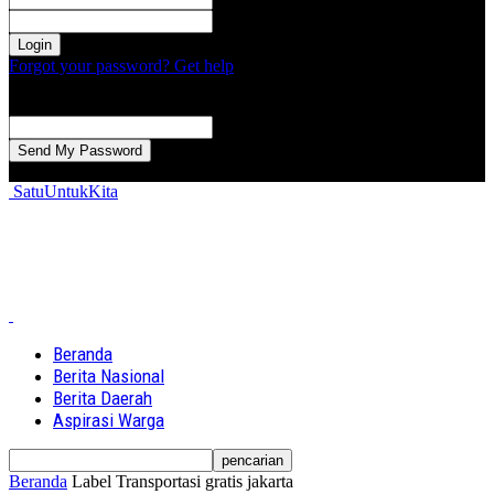
kata sandi Anda
Forgot your password? Get help
Password recovery
Memulihkan kata sandi anda
email Anda
Sebuah kata sandi akan dikirimkan ke email Anda.
SatuUntukKita
Beranda
Berita Nasional
Berita Daerah
Aspirasi Warga
Beranda
Label
Transportasi gratis jakarta