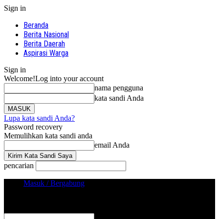
Sign in
Beranda
Berita Nasional
Berita Daerah
Aspirasi Warga
Sign in
Welcome!
Log into your account
nama pengguna
kata sandi Anda
Lupa kata sandi Anda?
Password recovery
Memulihkan kata sandi anda
email Anda
pencarian
Masuk / Bergabung
Sign in
Selamat Datang! Masuk ke akun Anda
nama pengguna