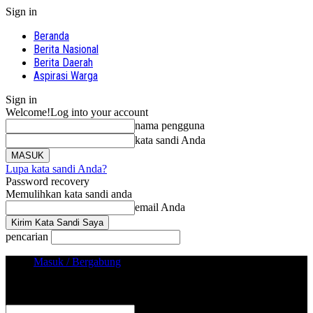
Sign in
Beranda
Berita Nasional
Berita Daerah
Aspirasi Warga
Sign in
Welcome!
Log into your account
nama pengguna
kata sandi Anda
Lupa kata sandi Anda?
Password recovery
Memulihkan kata sandi anda
email Anda
pencarian
Masuk / Bergabung
Sign in
Selamat Datang! Masuk ke akun Anda
nama pengguna