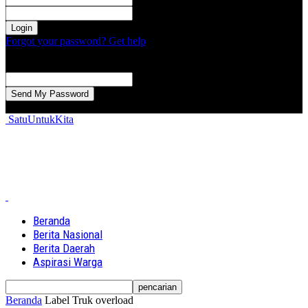
kata sandi Anda
Forgot your password? Get help
Password recovery
Memulihkan kata sandi anda
email Anda
Sebuah kata sandi akan dikirimkan ke email Anda.
SatuUntukKita
Beranda
Berita Nasional
Berita Daerah
Aspirasi Warga
Beranda
Label
Truk overload