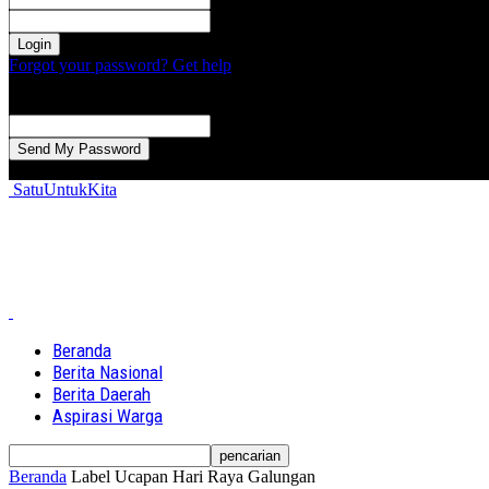
kata sandi Anda
Forgot your password? Get help
Password recovery
Memulihkan kata sandi anda
email Anda
Sebuah kata sandi akan dikirimkan ke email Anda.
SatuUntukKita
Beranda
Berita Nasional
Berita Daerah
Aspirasi Warga
Beranda
Label
Ucapan Hari Raya Galungan