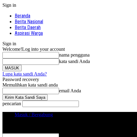
Sign in
Beranda
Berita Nasional
Berita Daerah
Aspirasi Warga
Sign in
Welcome!
Log into your account
nama pengguna
kata sandi Anda
Lupa kata sandi Anda?
Password recovery
Memulihkan kata sandi anda
email Anda
pencarian
Masuk / Bergabung
Sign in
Selamat Datang! Masuk ke akun Anda
nama pengguna