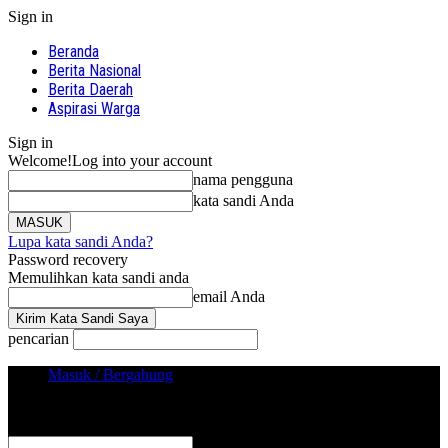
Sign in
Beranda
Berita Nasional
Berita Daerah
Aspirasi Warga
Sign in
Welcome!
Log into your account
nama pengguna
kata sandi Anda
Lupa kata sandi Anda?
Password recovery
Memulihkan kata sandi anda
email Anda
pencarian
Masuk / Bergabung
Sign in
Selamat Datang! Masuk ke akun Anda
nama pengguna