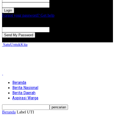
kata sandi Anda
Forgot your password? Get help
Password recovery
Memulihkan kata sandi anda
email Anda
Sebuah kata sandi akan dikirimkan ke email Anda.
SatuUntukKita
Beranda
Berita Nasional
Berita Daerah
Aspirasi Warga
Beranda
Label
UTI