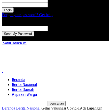
kata sandi Anda
Forgot your password? Get help
Password recovery
Memulihkan kata sandi anda
email Anda
Sebuah kata sandi akan dikirimkan ke email Anda.
SatuUntukKita
Beranda
Berita Nasional
Berita Daerah
Aspirasi Warga
Beranda
Berita Nasional
Gelar Vaksinasi Covid-19 di Lapangan