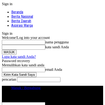
Sign in
Beranda
Berita Nasional
Berita Daerah
Aspirasi Warga
Sign in
Welcome!
Log into your account
nama pengguna
kata sandi Anda
Lupa kata sandi Anda?
Password recovery
Memulihkan kata sandi anda
email Anda
pencarian
Masuk / Bergabung
Sign in
Selamat Datang! Masuk ke akun Anda
nama pengguna