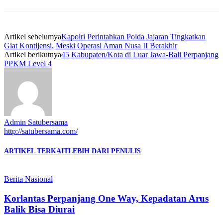
Artikel sebelumya
Kapolri Perintahkan Polda Jajaran Tingkatkan
Giat Kontijensi, Meski Operasi Aman Nusa II Berakhir
Artikel berikutnya
45 Kabupaten/Kota di Luar Jawa-Bali Perpanjang
PPKM Level 4
Admin Satubersama
http://satubersama.com/
ARTIKEL TERKAIT
LEBIH DARI PENULIS
Berita Nasional
Korlantas Perpanjang One Way, Kepadatan Arus
Balik Bisa Diurai