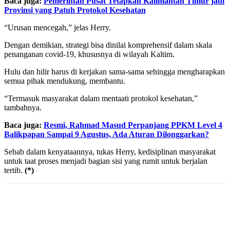
Baca juga:
Pemerintah Pusat Tetapkan Kalimantan Timur jadi
Provinsi yang Patuh Protokol Kesehatan
“Urusan mencegah,” jelas Herry.
Dengan demikian, strategi bisa dinilai komprehensif dalam skala
penanganan covid-19, khususnya di wilayah Kaltim.
Hulu dan hilir harus di kerjakan sama-sama sehingga mengharapkan
semua pihak mendukung, membantu.
“Termasuk masyarakat dalam mentaati protokol kesehatan,”
tambahnya.
Baca juga:
Resmi, Rahmad Masud Perpanjang PPKM Level 4
Balikpapan Sampai 9 Agustus, Ada Aturan Dilonggarkan?
Sebab dalam kenyataannya, tukas Herry, kedisiplinan masyarakat
untuk taat proses menjadi bagian sisi yang rumit untuk berjalan
tertib.
(*)