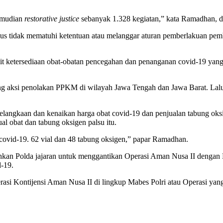
emudian
restorative justice
sebanyak 1.328 kegiatan,” kata Ramadhan, di
kasus tidak mematuhi ketentuan atau melanggar aturan pemberlakuan p
it ketersediaan obat-obatan pencegahan dan penanganan covid-19 yang 
ntang aksi penolakan PPKM di wilayah Jawa Tengah dan Jawa Barat. L
kelangkaan dan kenaikan harga obat covid-19 dan penjualan tabung oksi
al obat dan tabung oksigen palsu itu.
i covid-19. 62 vial dan 48 tabung oksigen,” papar Ramadhan.
ahkan Polda jajaran untuk menggantikan Operasi Aman Nusa II dengan
-19.
asi Kontijensi Aman Nusa II di lingkup Mabes Polri atau Operasi yang