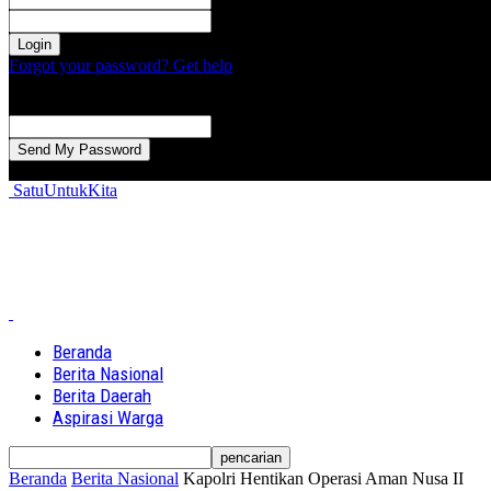
kata sandi Anda
Forgot your password? Get help
Password recovery
Memulihkan kata sandi anda
email Anda
Sebuah kata sandi akan dikirimkan ke email Anda.
SatuUntukKita
Beranda
Berita Nasional
Berita Daerah
Aspirasi Warga
Beranda
Berita Nasional
Kapolri Hentikan Operasi Aman Nusa II