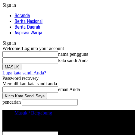
Sign in
Beranda
Berita Nasional
Berita Daerah
Aspirasi Warga
Sign in
Welcome!
Log into your account
nama pengguna
kata sandi Anda
Lupa kata sandi Anda?
Password recovery
Memulihkan kata sandi anda
email Anda
pencarian
Masuk / Bergabung
Sign in
Selamat Datang! Masuk ke akun Anda
nama pengguna