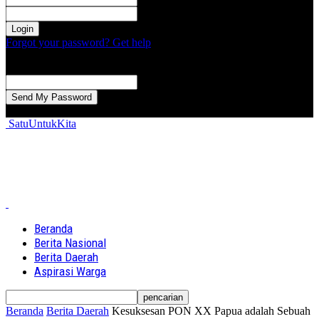
kata sandi Anda
Forgot your password? Get help
Password recovery
Memulihkan kata sandi anda
email Anda
Sebuah kata sandi akan dikirimkan ke email Anda.
SatuUntukKita
Beranda
Berita Nasional
Berita Daerah
Aspirasi Warga
Beranda
Berita Daerah
Kesuksesan PON XX Papua adalah Sebuah