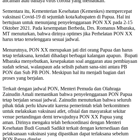
ancaman atau bahaya virus corona yang mematikan.
Sementara itu, Kementerian Kesehatan (Kemenkes) mempercepat
vaksinasi Covid-19 di sejumlah kota/kabupaten di Papua. Hal ini
bertujuan untuk menunjang penyelenggaraan PON XX pada 2-15
Oktober 2021. Pada kesempatan Berbeda, Drs. Romanus Mbaraka,
MT menuturkan, bahwa dirinya optimes jika Perhelatan PON XX
harus tetao terselenggara sesuai jadwal.
Menurutnya, PON XX merupakan jati diri orang Papua dan harus
tetap terlaksana, kendati dihadapi berbagai kalangan apapun. Bupati
Mbaraka menyebutkan, kesepakatan soal anggaran atau pembiayaan
sudah selesai, walaupaun ada selisih paham sana-sini antara PB
PON dan Sub PB PON. Meskipun hal itu menjadi bagian dari
proses yang berjalan.
Terkait dengan jadwal PON, Menteri Pemuda dan Olahraga
Zainudin Amali memastikan bahwa penyelenggaraan PON Papua
tetap berjalan sesuai jadwal. Zainudin menuturkan bahwa seluruh
pihak tidak perlu khawatir karena pemerintah telah berkomitmen
untuk melakukan vaksinasi atlet, ofisial dan masyarakat sekitar
venue pertandingan demi terwujudnya PON XX Papua yang
aman. Dirinya mengaku telah berkoordinasi dengan Menteri
Kesehatan Budi Gunadi Sadikit terkait dengan ketersediaan dan
pelaksanaan vaksinasi yang dipastikan dapat terlaksana sebelum
PON Papua digelar.