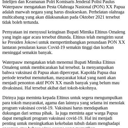
Intelijen dan Keamanan Polri Komisaris Jenderal Polisi Paulus
Waterpauw mengatakan Pesta Olahraga Nasional (PON) XX Papua
adalah marwah negara yang harus disukseskan. Perhelatan olahraga
multicabang yang akan dilaksanakan pada Oktober 2021 tersebut
tidak boleh tertunda.
Pernyataan ini menyusul keinginan Bupati Mimika Eltinus Omaleng
yang ingin agar acara tersebut ditunda. Eltinus telah mengirim surat
ke Presiden Jokowi untuk mempertimbangkan penundaan PON XX
lantaran penularan kasus Covid-19 semakin tinggi dan korban
meninggal semakin banyak.
Waterpauw mengatakan telah menemui Bupati Mimika Eltinus
Omaleng untuk membicarakan hal tersebut. Ia menyampaikan
bahwa vaksinasi di Papua akan dipercepat. Kapolda Papua dua
periode tersebut menuturkan, masyarakat lokal yang nanti akan
menjadi penonton aktif PON XX masih banyak yang belum mau
divaksinasi. Hal tersebut akibat dari tokoh-tokohnya.
Dirinya juga meminta kepada Eltinus untuk segera mengumpulkan
para tokoh masyarakat, agama dan lainnya yang selama ini menolak
program vaksinasi covid-19. Vaksinasi harus mendapatkan
dukungan dari semua pihak. Ia juga meminta agar warga Papua
dapat mengikuti program vaksinasi covid-19. Hal ini menjadi
penting untuk meningkatkan kekebalan tubuh dalam menghadapi