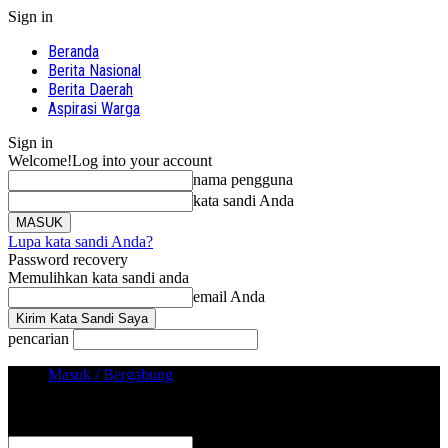
Sign in
Beranda
Berita Nasional
Berita Daerah
Aspirasi Warga
Sign in
Welcome!
Log into your account
nama pengguna
kata sandi Anda
Lupa kata sandi Anda?
Password recovery
Memulihkan kata sandi anda
email Anda
pencarian
Masuk / Bergabung
Sign in
Selamat Datang! Masuk ke akun Anda
nama pengguna