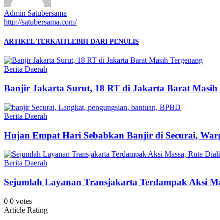
Admin Satubersama
http://satubersama.com/
ARTIKEL TERKAIT
LEBIH DARI PENULIS
Berita Daerah
Banjir Jakarta Surut, 18 RT di Jakarta Barat Masih
Berita Daerah
Hujan Empat Hari Sebabkan Banjir di Securai, War
Berita Daerah
Sejumlah Layanan Transjakarta Terdampak Aksi Mas
0
0
votes
Article Rating