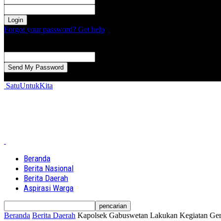
kata sandi Anda
Forgot your password? Get help
Password recovery
Memulihkan kata sandi anda
email Anda
Sebuah kata sandi akan dikirimkan ke email Anda.
SatuUntukKita
Beranda
Berita Nasional
Berita Daerah
Aspirasi Warga
Beranda
Berita Daerah
Kapolsek Gabuswetan Lakukan Kegiatan Ger