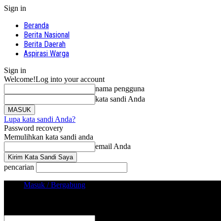
Sign in
Beranda
Berita Nasional
Berita Daerah
Aspirasi Warga
Sign in
Welcome!
Log into your account
nama pengguna
kata sandi Anda
Lupa kata sandi Anda?
Password recovery
Memulihkan kata sandi anda
email Anda
pencarian
Masuk / Bergabung
Sign in
Selamat Datang! Masuk ke akun Anda
nama pengguna