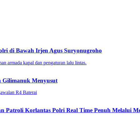
Polri di Bawah Irjen Agus Suryonugroho
n Gilimanuk Menyusut
n Patroli Korlantas Polri Real Time Penuh Melalui 