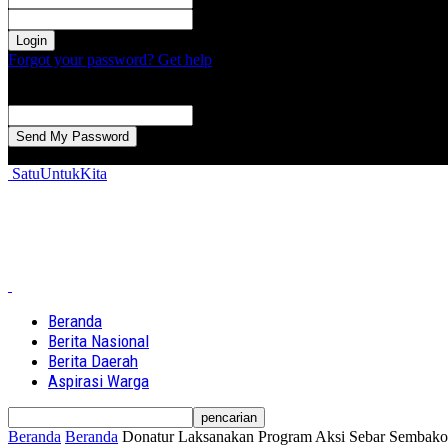
kata sandi Anda
Forgot your password? Get help
Password recovery
Memulihkan kata sandi anda
email Anda
Sebuah kata sandi akan dikirimkan ke email Anda.
SatuUntukKita
Beranda
Berita Nasional
Berita Daerah
Aspirasi Warga
Beranda
Beranda
Donatur Laksanakan Program Aksi Sebar Sembako