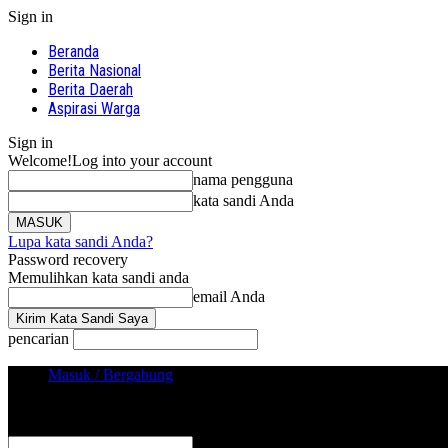
Sign in
Beranda
Berita Nasional
Berita Daerah
Aspirasi Warga
Sign in
Welcome!
Log into your account
nama pengguna
kata sandi Anda
Lupa kata sandi Anda?
Password recovery
Memulihkan kata sandi anda
email Anda
pencarian
Masuk / Bergabung
Sign in
Selamat Datang! Masuk ke akun Anda
nama pengguna