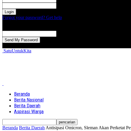
kata sandi Anda
Forgot your password? Get help
Password recovery
Memulihkan kata sandi anda
email Anda
Sebuah kata sandi akan dikirimkan ke email Anda.
SatuUntukKita
Beranda
Berita Nasional
Berita Daerah
Aspirasi Warga
Beranda
Berita Daerah
Antisipasi Omicron, Sleman Akan Perketat P