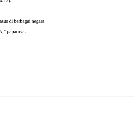
4/12).
sus di berbagai negara.
KA,” paparnya.