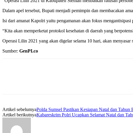
“Operasi Lilin 2021 di Kabupaten Sleman melibatkan ratusan personel
Dalam apel tersebut, Bupati menjadi pemimpin dan membacakan amanat
Isi dari amanat Kapolri yaitu pengamanan akan fokus mengantisipa
“Kita akan memperketat protokol kesehatan di daerah yang berpotensi
Operasi Lilin 2021 yang akan digelar selama 10 hari, akan menyasar se
Sumber:
GenPI.co
Artikel sebelumya
Polda Sumsel Pastikan Kesiapan Natal dan Tahun 
Artikel berikutnya
Kabareskrim Polri Ucapkan Selamat Natal dan Ta