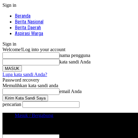
Sign in
Beranda
Berita Nasional
Berita Daerah
Aspirasi Warga
Sign in
Welcome!
Log into your account
nama pengguna
kata sandi Anda
Lupa kata sandi Anda?
Password recovery
Memulihkan kata sandi anda
email Anda
pencarian
Masuk / Bergabung
Sign in
Selamat Datang! Masuk ke akun Anda
nama pengguna