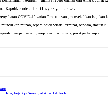
 pengamanan gabungan,” ujarnya seperti dilansir dari Antara, Jumat (2
 Kapolri, Jenderal Polisi Listyo Sigit Prabowo.
si penyebaran COVID-19 varian Omicron yang menyebabkan lonjakan ka
 muncul kerumunan, seperti objek wisata, terminal, bandara, stasiun 
jumlah tempat, seperti gereja, destinasi wisata, pusat perbelanjaan.
Baru
hun Baru, Jaga Api Semangat Agar Tak Padam