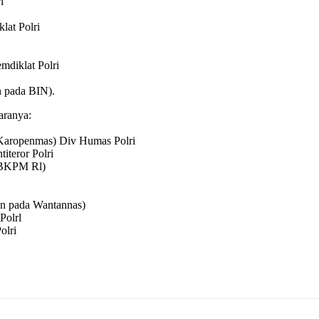
i
lat Polri
mdiklat Polri
n pada BIN).
aranya:
Karopenmas) Div Humas Polri
iteror Polri
a BKPM Rl)
an pada Wantannas)
Polrl
olri