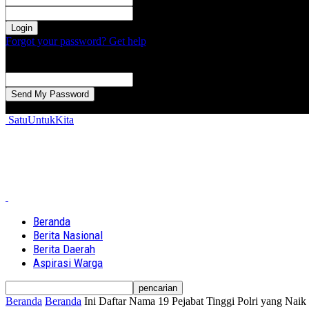
kata sandi Anda
Forgot your password? Get help
Password recovery
Memulihkan kata sandi anda
email Anda
Sebuah kata sandi akan dikirimkan ke email Anda.
SatuUntukKita
Beranda
Berita Nasional
Berita Daerah
Aspirasi Warga
Beranda
Beranda
Ini Daftar Nama 19 Pejabat Tinggi Polri yang Naik