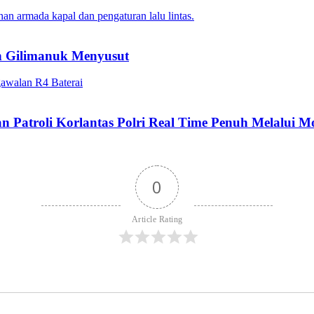
n Gilimanuk Menyusut
n Patroli Korlantas Polri Real Time Penuh Melalui 
0
Article Rating