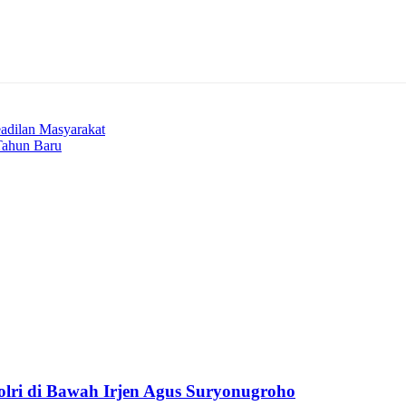
eadilan Masyarakat
Tahun Baru
Polri di Bawah Irjen Agus Suryonugroho