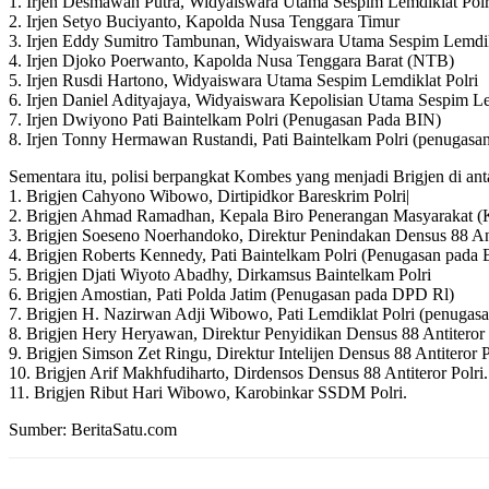
1. Irjen Desmawan Putra, Widyaiswara Utama Sespim Lemdiklat Polr
2. Irjen Setyo Buciyanto, Kapolda Nusa Tenggara Timur
3. Irjen Eddy Sumitro Tambunan, Widyaiswara Utama Sespim Lemdik
4. Irjen Djoko Poerwanto, Kapolda Nusa Tenggara Barat (NTB)
5. Irjen Rusdi Hartono, Widyaiswara Utama Sespim Lemdiklat Polri
6. Irjen Daniel Adityajaya, Widyaiswara Kepolisian Utama Sespim Le
7. Irjen Dwiyono Pati Baintelkam Polri (Penugasan Pada BIN)
8. Irjen Tonny Hermawan Rustandi, Pati Baintelkam Polri (penugasa
Sementara itu, polisi berpangkat Kombes yang menjadi Brigjen di ant
1. Brigjen Cahyono Wibowo, Dirtipidkor Bareskrim Polri|
2. Brigjen Ahmad Ramadhan, Kepala Biro Penerangan Masyarakat (
3. Brigjen Soeseno Noerhandoko, Direktur Penindakan Densus 88 Ant
4. Brigjen Roberts Kennedy, Pati Baintelkam Polri (Penugasan pad
5. Brigjen Djati Wiyoto Abadhy, Dirkamsus Baintelkam Polri
6. Brigjen Amostian, Pati Polda Jatim (Penugasan pada DPD Rl)
7. Brigjen H. Nazirwan Adji Wibowo, Pati Lemdiklat Polri (penugas
8. Brigjen Hery Heryawan, Direktur Penyidikan Densus 88 Antiteror 
9. Brigjen Simson Zet Ringu, Direktur Intelijen Densus 88 Antiteror P
10. Brigjen Arif Makhfudiharto, Dirdensos Densus 88 Antiteror Polri.
11. Brigjen Ribut Hari Wibowo, Karobinkar SSDM Polri.
Sumber: BeritaSatu.com