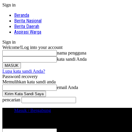
Sign in
Beranda
Berita Nasional
Berita Daerah
Aspirasi Warga
Sign in
Welcome!
Log into your account
nama pengguna
kata sandi Anda
Lupa kata sandi Anda?
Password recovery
Memulihkan kata sandi anda
email Anda
pencarian
Masuk / Bergabung
Sign in
Selamat Datang! Masuk ke akun Anda
nama pengguna