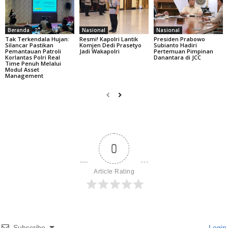
Beranda
Nasional
Nasional
Tak Terkendala Hujan:
Resmi! Kapolri Lantik
Presiden Prabowo
Silancar Pastikan
Komjen Dedi Prasetyo
Subianto Hadiri
Pemantauan Patroli
Jadi Wakapolri
Pertemuan Pimpinan
Korlantas Polri Real
Danantara di JCC
Time Penuh Melalui
Modul Asset
Management
0
Article Rating
Subscribe
Login