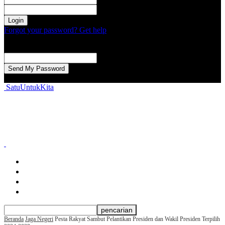
kata sandi Anda
Forgot your password? Get help
Password recovery
Memulihkan kata sandi anda
email Anda
Sebuah kata sandi akan dikirimkan ke email Anda.
SatuUntukKita
Beranda
Berita Nasional
Berita Daerah
Aspirasi Warga
Beranda
Jaga Negeri
Pesta Rakyat Sambut Pelantikan Presiden dan Wakil Presiden Terpilih