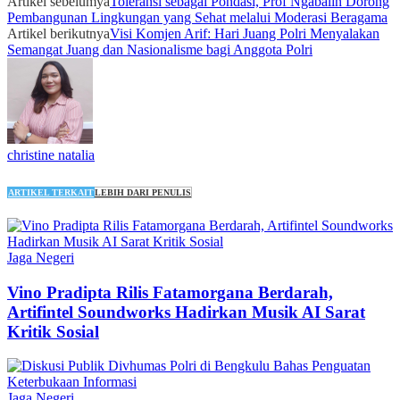
Artikel sebelumya
Toleransi sebagai Pondasi, Prof Ngabalin Dorong
Pembangunan Lingkungan yang Sehat melalui Moderasi Beragama
Artikel berikutnya
Visi Komjen Arif: Hari Juang Polri Menyalakan
Semangat Juang dan Nasionalisme bagi Anggota Polri
christine natalia
ARTIKEL TERKAIT
LEBIH DARI PENULIS
Jaga Negeri
Vino Pradipta Rilis Fatamorgana Berdarah,
Artifintel Soundworks Hadirkan Musik AI Sarat
Kritik Sosial
Jaga Negeri