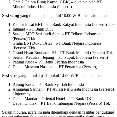
Gate 7 Gelora Bung Karno (GBK) – dikelola oleh PT
Mineral Industri Indonesia (Persero)
Sesi siang
yang dimulai pada pukul 10.00 WIB, mencakup area:
Kantor Pusat BRI – PT Bank Rakyat Indonesia (Persero) Tbk
Intiland – PT Bank DKI
Stasiun MRT Setiabudi Astra – PT Telkom Indonesia
(Persero) Tbk
Graha BNI Dukuh Atas – PT Bank Negara Indonesia
(Persero) Tbk
Grand Hyatt Bundaran HI – PT Bank Mandiri (Persero) Tbk
Setelah Kedutaan Jepang – PT Pupuk Indonesia (Persero)
Patung Kuda – PT Bank Syariah Indonesia
Depan Museum Nasional – PT Pertamina (Persero)
Sesi sore
yang dimulai pada pukul 14.00 WIB akan diadakan di:
Patung Kuda – PT Bank Syariah Indonesia
Anjungan Sarinah – PT Aviasi Pariwisata Indonesia (Persero)
/ Injourney
Depan Mandarin Oriental Hotel – PT Bank DKI
Depan Chillax – PT Bank Tabungan Negara (Persero) Tbk
Selain hiburan, acara ini juga dilengkapi dengan fasilitas pendukung
seperti toilet portable, tenda untuk para penampil (talent), serta