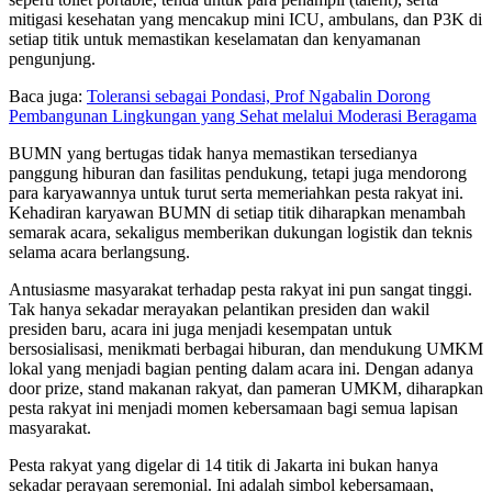
mitigasi kesehatan yang mencakup mini ICU, ambulans, dan P3K di
setiap titik untuk memastikan keselamatan dan kenyamanan
pengunjung.
Baca juga:
Toleransi sebagai Pondasi, Prof Ngabalin Dorong
Pembangunan Lingkungan yang Sehat melalui Moderasi Beragama
BUMN yang bertugas tidak hanya memastikan tersedianya
panggung hiburan dan fasilitas pendukung, tetapi juga mendorong
para karyawannya untuk turut serta memeriahkan pesta rakyat ini.
Kehadiran karyawan BUMN di setiap titik diharapkan menambah
semarak acara, sekaligus memberikan dukungan logistik dan teknis
selama acara berlangsung.
Antusiasme masyarakat terhadap pesta rakyat ini pun sangat tinggi.
Tak hanya sekadar merayakan pelantikan presiden dan wakil
presiden baru, acara ini juga menjadi kesempatan untuk
bersosialisasi, menikmati berbagai hiburan, dan mendukung UMKM
lokal yang menjadi bagian penting dalam acara ini. Dengan adanya
door prize, stand makanan rakyat, dan pameran UMKM, diharapkan
pesta rakyat ini menjadi momen kebersamaan bagi semua lapisan
masyarakat.
Pesta rakyat yang digelar di 14 titik di Jakarta ini bukan hanya
sekadar perayaan seremonial. Ini adalah simbol kebersamaan,