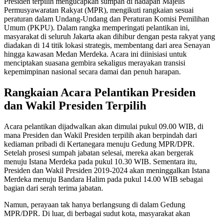
Presiden terpilih mengucapkan sumpah di hadapan Majelis
Permusyawaratan Rakyat (MPR), mengikuti rangkaian sesuai
peraturan dalam Undang-Undang dan Peraturan Komisi Pemilihan
Umum (PKPU). Dalam rangka memperingati pelantikan ini,
masyarakat di seluruh Jakarta akan dihibur dengan pesta rakyat yang
diadakan di 14 titik lokasi strategis, membentang dari area Senayan
hingga kawasan Medan Merdeka. Acara ini diinisiasi untuk
menciptakan suasana gembira sekaligus merayakan transisi
kepemimpinan nasional secara damai dan penuh harapan.
Rangkaian Acara Pelantikan Presiden
dan Wakil Presiden Terpilih
Acara pelantikan dijadwalkan akan dimulai pukul 09.00 WIB, di
mana Presiden dan Wakil Presiden terpilih akan berpindah dari
kediaman pribadi di Kertanegara menuju Gedung MPR/DPR.
Setelah prosesi sumpah jabatan selesai, mereka akan bergerak
menuju Istana Merdeka pada pukul 10.30 WIB. Sementara itu,
Presiden dan Wakil Presiden 2019-2024 akan meninggalkan Istana
Merdeka menuju Bandara Halim pada pukul 14.00 WIB sebagai
bagian dari serah terima jabatan.
Namun, perayaan tak hanya berlangsung di dalam Gedung
MPR/DPR. Di luar, di berbagai sudut kota, masyarakat akan