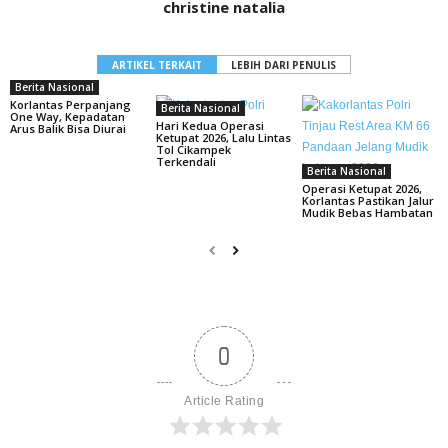
christine natalia
ARTIKEL TERKAIT
LEBIH DARI PENULIS
Berita Nasional
Korlantas Perpanjang
Berita Nasional
One Way, Kepadatan
Hari Kedua Operasi
Arus Balik Bisa Diurai
Ketupat 2026, Lalu Lintas
Tol Cikampek
Terkendali
Berita Nasional
Operasi Ketupat 2026,
Korlantas Pastikan Jalur
Mudik Bebas Hambatan
0
Article Rating