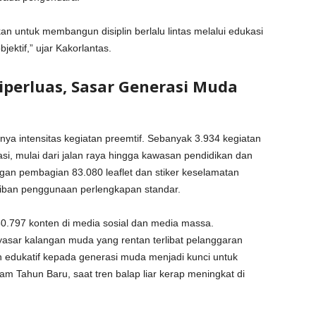
kan untuk membangun disiplin berlalu lintas melalui edukasi
ktif,” ujar Kakorlantas.
perluas, Sasar Generasi Muda
ya intensitas kegiatan preemtif. Sebanyak 3.934 kegiatan
asi, mulai dari jalan raya hingga kawasan pendidikan dan
gan pembagian 83.080 leaflet dan stiker keselamatan
ajiban penggunaan perlengkapan standar.
 50.797 konten di media sosial dan media massa.
asar kalangan muda yang rentan terlibat pelanggaran
tan edukatif kepada generasi muda menjadi kunci untuk
am Tahun Baru, saat tren balap liar kerap meningkat di