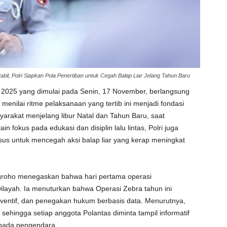
abil, Polri Siapkan Pola Penertiban untuk Cegah Balap Liar Jelang Tahun Baru
 2025 yang dimulai pada Senin, 17 November, berlangsung
i menilai ritme pelaksanaan yang tertib ini menjadi fondasi
rakat menjelang libur Natal dan Tahun Baru, saat
in fokus pada edukasi dan disiplin lalu lintas, Polri juga
us untuk mencegah aksi balap liar yang kerap meningkat
ugroho menegaskan bahwa hari pertama operasi
layah. Ia menuturkan bahwa Operasi Zebra tahun ini
eventif, dan penegakan hukum berbasis data. Menurutnya,
sehingga setiap anggota Polantas diminta tampil informatif
pada pengendara.