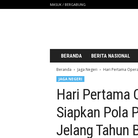
MASUK / BERGABUNG
S
a
t
u
U
n
t
BERANDA
BERITA NASIONAL
u
k
Beranda
Jaga Negeri
Hari Pertama Operasi
K
JAGA NEGERI
i
t
Hari Pertama O
a
Siapkan Pola P
Jelang Tahun 