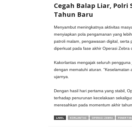
Cegah Balap Liar, Polr
Tahun Baru
Menyambut meningkatnya aktivitas masyar
menyiapkan pola pengamanan yang lebih s
patroli malam, pengawasan digital, serta 
diperkuat pada fase akhir Operasi Zebra
Kakorlantas mengajak seluruh pengguna j
dengan mematuhi aturan. “Keselamatan ad
ujarnya.
Dengan hasil hari pertama yang stabil, 
terhadap penurunan kecelakaan sekaligu
meresahkan pada momentum akhir tahun
LABEL
KORLANTAS
OPERASI ZEBRA
PENERTIBA