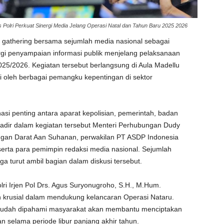
s Polri Perkuat Sinergi Media Jelang Operasi Natal dan Tahun Baru 2025 2026
a gathering bersama sejumlah media nasional sebagai
rgi penyampaian informasi publik menjelang pelaksanaan
025/2026. Kegiatan tersebut berlangsung di Aula Madellu
iri oleh berbagai pemangku kepentingan di sektor
asi penting antara aparat kepolisian, pemerintah, badan
Hadir dalam kegiatan tersebut Menteri Perhubungan Dudy
ngan Darat Aan Suhanan, perwakilan PT ASDP Indonesia
serta para pemimpin redaksi media nasional. Sejumlah
uga turut ambil bagian dalam diskusi tersebut.
lri Irjen Pol Drs. Agus Suryonugroho, S.H., M.Hum.
krusial dalam mendukung kelancaran Operasi Nataru.
 mudah dipahami masyarakat akan membantu menciptakan
man selama periode libur panjang akhir tahun.