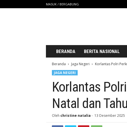
MASUK / BERGABUNG
S
a
t
u
U
n
t
BERANDA
BERITA NASIONAL
u
k
Beranda
Jaga Negeri
Korlantas Polri Per
K
JAGA NEGERI
i
t
Korlantas Polr
a
Natal dan Tah
Oleh
christine natalia
-
13 Desember 2025