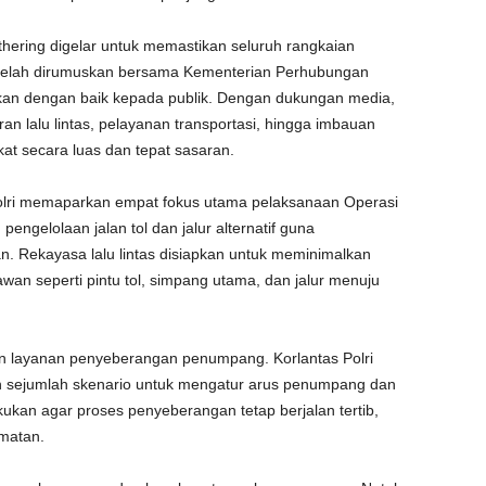
hering digelar untuk memastikan seluruh rangkaian
telah dirumuskan bersama Kementerian Perhubungan
aikan dengan baik kepada publik. Dengan dukungan media,
n lalu lintas, pelayanan transportasi, hingga imbauan
t secara luas dan tepat sasaran.
olri memaparkan empat fokus utama pelaksanaan Operasi
ngelolaan jalan tol dan jalur alternatif guna
n. Rekayasa lalu lintas disiapkan untuk meminimalkan
 rawan seperti pintu tol, simpang utama, dan jalur menuju
n layanan penyeberangan penumpang. Korlantas Polri
an sejumlah skenario untuk mengatur arus penumpang dan
kukan agar proses penyeberangan tetap berjalan tertib,
matan.