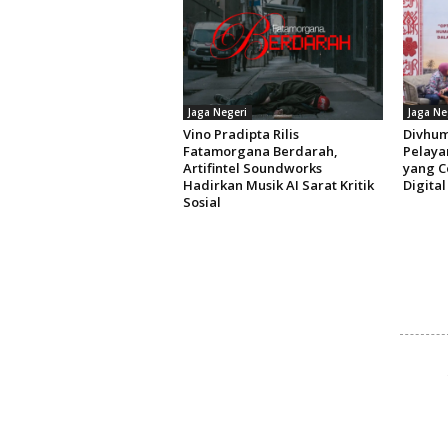
Jaga Negeri
Jaga Ne
Vino Pradipta Rilis
Divhum
Fatamorgana Berdarah,
Pelaya
Artifintel Soundworks
yang C
Hadirkan Musik AI Sarat Kritik
Digital
Sosial