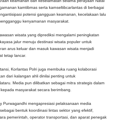
iharaan keamanan dan keselamatan selama perayaan Natal
gamanan kamtibmas serta kamseltibcarlantas di berbagai
engantisipasi potensi gangguan keamanan, kecelakaan lalu
 mengganggu kenyamanan masyarakat.
asan wisata yang diprediksi mengalami peningkatan
kayasa jalur menuju destinasi wisata populer untuk
uran arus keluar dan masuk kawasan wisata menjadi
t tetap lancar.
stansi, Korlantas Polri juga membuka ruang kolaborasi
 dari kalangan ahli dinilai penting untuk
ru. Media pun dilibatkan sebagai mitra strategis dalam
n kepada masyarakat secara berimbang.
dy Purwagandhi mengapresiasi pelaksanaan media
 sebagai bentuk koordinasi lintas sektor yang efektif,
ra pemerintah, operator transportasi, dan aparat penegak