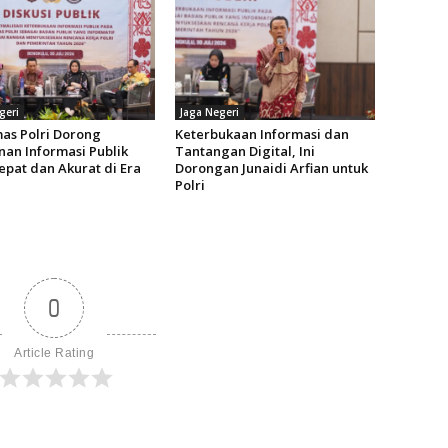
geri
Jaga Negeri
as Polri Dorong
Keterbukaan Informasi dan
nan Informasi Publik
Tantangan Digital, Ini
epat dan Akurat di Era
Dorongan Junaidi Arfian untuk
Polri
0
Article Rating