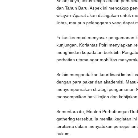
Selanjutnya, fokus ketiga adalah pemel
dan Tahun Baru. Aspek ini mencakup pen
wilayah. Aparat akan disiagakan untuk m
lintas, maupun pelanggaran yang dapat
Fokus keempat menyasar pengamanan kaw
kunjungan. Korlantas Polri menyiapkan re
menghindari kepadatan berlebih. Pengat
perhatian utama agar mobilitas masyaraka
Selain mengandalkan koordinasi lintas in
dengan para pakar dan akademisi. Masukan
menyempurnakan strategi pengamanan Nata
menyampaikan hasil kajian dan kebijaka
Sementara itu, Menteri Perhubungan Du
gathering tersebut. Ia menilai kegiatan ini
terutama dalam menyatukan persepsi anta
hukum.