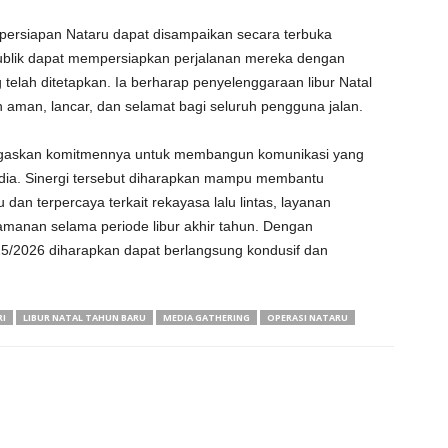
persiapan Nataru dapat disampaikan secara terbuka
ublik dapat mempersiapkan perjalanan mereka dengan
telah ditetapkan. Ia berharap penyelenggaraan libur Natal
 aman, lancar, dan selamat bagi seluruh pengguna jalan.
menegaskan komitmennya untuk membangun komunikasi yang
dia. Sinergi tersebut diharapkan mampu membantu
dan terpercaya terkait rekayasa lalu lintas, layanan
gamanan selama periode libur akhir tahun. Dengan
025/2026 diharapkan dapat berlangsung kondusif dan
I
LIBUR NATAL TAHUN BARU
MEDIA GATHERING
OPERASI NATARU