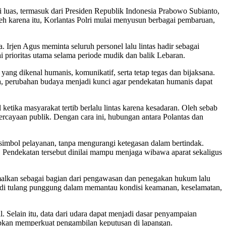
i luas, termasuk dari Presiden Republik Indonesia Prabowo Subianto,
Oleh karena itu, Korlantas Polri mulai menyusun berbagai pembaruan,
a. Irjen Agus meminta seluruh personel lalu lintas hadir sebagai
prioritas utama selama periode mudik dan balik Lebaran.
yang dikenal humanis, komunikatif, serta tetap tegas dan bijaksana.
nya, perubahan budaya menjadi kunci agar pendekatan humanis dapat
tika masyarakat tertib berlalu lintas karena kesadaran. Oleh sebab
cayaan publik. Dengan cara ini, hubungan antara Polantas dan
simbol pelayanan, tanpa mengurangi ketegasan dalam bertindak.
al. Pendekatan tersebut dinilai mampu menjaga wibawa aparat sekaligus
imalkan sebagai bagian dari pengawasan dan penegakan hukum lalu
enjadi tulang punggung dalam memantau kondisi keamanan, keselamatan,
. Selain itu, data dari udara dapat menjadi dasar penyampaian
harapkan memperkuat pengambilan keputusan di lapangan.