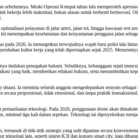
aian sebelumnya. Meski Operasi Ketupat tahun lalu memperoleh apresias
 untuk bekerja lebih maksimal, bukan alasan untuk berhenti berinovasi. 
.
imalisasi pelayanan di jalur arteri, jalan tol, hingga kawasan rest are
ini menempatkan keselamatan dan kenyamanan pengguna jalan sebagai 
 pada 2026. Ia menargetkan terwujudnya wajah baru polisi lalu lintas 
h perubahan kultur kerja yang telah dipersiapkan sejak 2025. Menurut
ya tindakan penegakan hukum. Sebaliknya, kebanggaan sejati muncul ke
nikasi yang baik, memberikan edukasi hukum, serta menumbuhkan keper
ap situasi. Ia meminta seluruh anggota mengedepankan senyum sebagai 
an secara proporsional, tidak emosional, dan tanpa praktik transaksion
pada pemanfaatan teknologi. Pada 2026, penggunaan drone akan dimaks
utin, minimal tiga kali dalam sepekan. Teknologi ini diproyeksikan m
masuk di titik-titik strategis yang sulit dipantau secara konvensional
tur teknologi lain, seperti sistem K3I dan konsep smart city, juga di