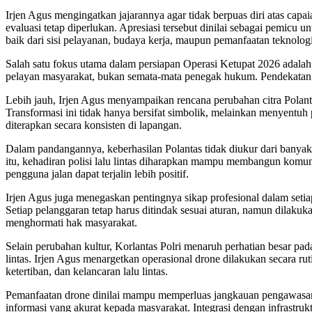
Irjen Agus mengingatkan jajarannya agar tidak berpuas diri atas cap
evaluasi tetap diperlukan. Apresiasi tersebut dinilai sebagai pemicu
baik dari sisi pelayanan, budaya kerja, maupun pemanfaatan teknologi
Salah satu fokus utama dalam persiapan Operasi Ketupat 2026 adalah opt
pelayan masyarakat, bukan semata-mata penegak hukum. Pendekatan 
Lebih jauh, Irjen Agus menyampaikan rencana perubahan citra Polantas
Transformasi ini tidak hanya bersifat simbolik, melainkan menyentu
diterapkan secara konsisten di lapangan.
Dalam pandangannya, keberhasilan Polantas tidak diukur dari banyakn
itu, kehadiran polisi lalu lintas diharapkan mampu membangun komu
pengguna jalan dapat terjalin lebih positif.
Irjen Agus juga menegaskan pentingnya sikap profesional dalam seti
Setiap pelanggaran tetap harus ditindak sesuai aturan, namun dilakuk
menghormati hak masyarakat.
Selain perubahan kultur, Korlantas Polri menaruh perhatian besar 
lintas. Irjen Agus menargetkan operasional drone dilakukan secara r
ketertiban, dan kelancaran lalu lintas.
Pemanfaatan drone dinilai mampu memperluas jangkauan pengawasan, ter
informasi yang akurat kepada masyarakat. Integrasi dengan infrastruk