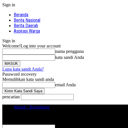
Sign in
Beranda
Berita Nasional
Berita Daerah
Aspirasi Warga
Sign in
Welcome!
Log into your account
nama pengguna
kata sandi Anda
Lupa kata sandi Anda?
Password recovery
Memulihkan kata sandi anda
email Anda
pencarian
Masuk / Bergabung
Sign in
Selamat Datang! Masuk ke akun Anda
nama pengguna