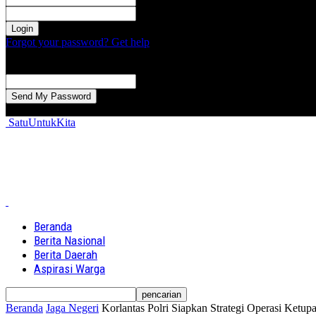
kata sandi Anda
Forgot your password? Get help
Password recovery
Memulihkan kata sandi anda
email Anda
Sebuah kata sandi akan dikirimkan ke email Anda.
SatuUntukKita
Beranda
Berita Nasional
Berita Daerah
Aspirasi Warga
Beranda
Jaga Negeri
Korlantas Polri Siapkan Strategi Operasi Ketu