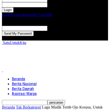
kata sandi Anda
Forgot your password? Get help
Password recovery
Memulihkan kata sandi anda
email Anda
Sebuah kata sandi akan dikirimkan ke email Anda.
SatuUntukKita
Beranda
Berita Nasional
Berita Daerah
Aspirasi Warga
Beranda
Tak Berkategori
Lagu Mudik Tertib Ojo Kesusu, Untuk