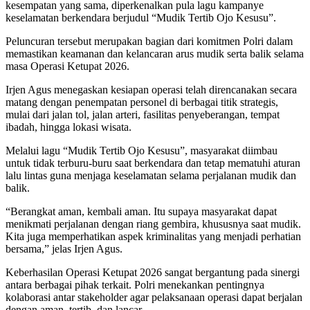
kesempatan yang sama, diperkenalkan pula lagu kampanye
keselamatan berkendara berjudul “Mudik Tertib Ojo Kesusu”.
Peluncuran tersebut merupakan bagian dari komitmen Polri dalam
memastikan keamanan dan kelancaran arus mudik serta balik selama
masa Operasi Ketupat 2026.
Irjen Agus menegaskan kesiapan operasi telah direncanakan secara
matang dengan penempatan personel di berbagai titik strategis,
mulai dari jalan tol, jalan arteri, fasilitas penyeberangan, tempat
ibadah, hingga lokasi wisata.
Melalui lagu “Mudik Tertib Ojo Kesusu”, masyarakat diimbau
untuk tidak terburu-buru saat berkendara dan tetap mematuhi aturan
lalu lintas guna menjaga keselamatan selama perjalanan mudik dan
balik.
“Berangkat aman, kembali aman. Itu supaya masyarakat dapat
menikmati perjalanan dengan riang gembira, khususnya saat mudik.
Kita juga memperhatikan aspek kriminalitas yang menjadi perhatian
bersama,” jelas Irjen Agus.
Keberhasilan Operasi Ketupat 2026 sangat bergantung pada sinergi
antara berbagai pihak terkait. Polri menekankan pentingnya
kolaborasi antar stakeholder agar pelaksanaan operasi dapat berjalan
dengan aman, tertib, dan lancar.