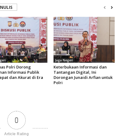
ENULIS
geri
Jaga Negeri
as Polri Dorong
Keterbukaan Informasi dan
nan Informasi Publik
Tantangan Digital, Ini
epat dan Akurat di Era
Dorongan Junaidi Arfian untuk
Polri
0
Article Rating