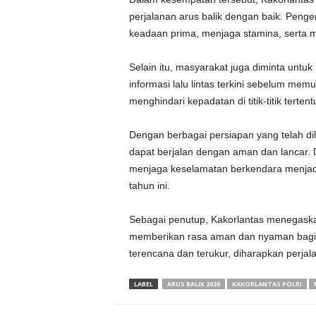
perjalanan arus balik dengan baik. Peng
keadaan prima, menjaga stamina, serta me
Selain itu, masyarakat juga diminta unt
informasi lalu lintas terkini sebelum memul
menghindari kepadatan di titik-titik tertent
Dengan berbagai persiapan yang telah dila
dapat berjalan dengan aman dan lancar.
menjaga keselamatan berkendara menjadi 
tahun ini.
Sebagai penutup, Kakorlantas menegaska
memberikan rasa aman dan nyaman bagi m
terencana dan terukur, diharapkan perjal
LABEL
ARUS BALIK 2026
KAKORLANTAS POLRI