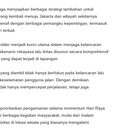
 juga menyiapkan berbagai strategi tambahan untuk
yang kembali menuju Jakarta dan wilayah sekitarnya.
intensif dengan berbagai pemangku kepentingan, termasuk
 terkait.
eholder menjadi kunci utama dalam menjaga kelancaran
i skenario rekayasa lalu lintas disusun secara komprehensif
ang dapat terjadi di lapangan.
ng diambil tidak hanya berfokus pada kelancaran lalu
 keselamatan pengguna jalan. Dengan demikian,
dak hanya mempercepat perjalanan, tetapi juga
p memprioritaskan pengamanan selama momentum Hari Raya
p berbagai kegiatan masyarakat, mulai dari malam
tivitas di lokasi wisata yang biasanya mengalami