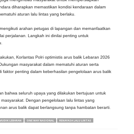
endara diharapkan memastikan kondisi kendaraan dalam
matuhi aturan lalu lintas yang berlaku.
uk mengikuti arahan petugas di lapangan dan memanfaatkan
ai perjalanan. Langkah ini dinilai penting untuk
u.
kukan, Korlantas Polri optimistis arus balik Lebaran 2026
 Dukungan masyarakat dalam mematuhi aturan serta
faktor penting dalam keberhasilan pengelolaan arus balik
n bahwa seluruh upaya yang dilakukan bertujuan untuk
asyarakat. Dengan pengelolaan lalu lintas yang
anan arus balik dapat berlangsung tanpa hambatan berarti.
MUDIK LEBARAN
ONE WAY NASIONAL
REKAYASA LALU LINTAS