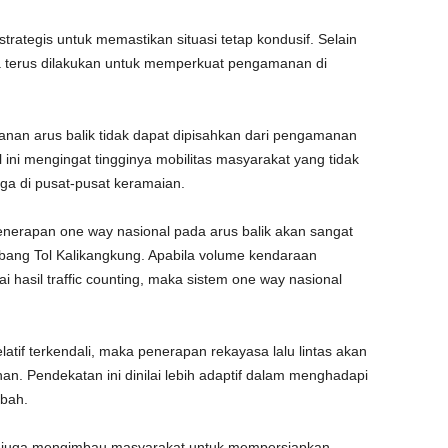
strategis untuk memastikan situasi tetap kondusif. Selain
juga terus dilakukan untuk memperkuat pengamanan di
an arus balik tidak dapat dipisahkan dari pengamanan
l ini mengingat tingginya mobilitas masyarakat yang tidak
 juga di pusat-pusat keramaian.
nerapan one way nasional pada arus balik akan sangat
erbang Tol Kalikangkung. Apabila volume kendaraan
 hasil traffic counting, maka sistem one way nasional
relatif terkendali, maka penerapan rekayasa lalu lintas akan
an. Pendekatan ini dinilai lebih adaptif dalam menghadapi
ubah.
s juga mengimbau masyarakat untuk mempersiapkan