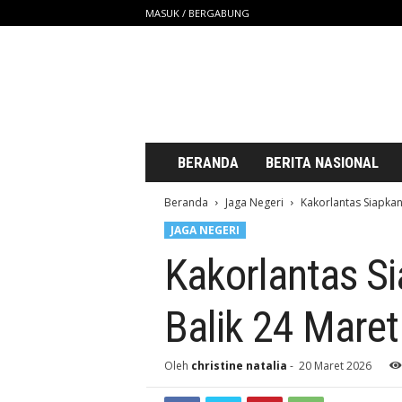
MASUK / BERGABUNG
S
a
t
u
U
n
t
BERANDA
BERITA NASIONAL
u
k
Beranda
Jaga Negeri
Kakorlantas Siapkan
K
JAGA NEGERI
i
t
Kakorlantas S
a
Balik 24 Mare
Oleh
christine natalia
-
20 Maret 2026