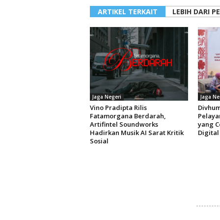
ARTIKEL TERKAIT
LEBIH DARI P
Jaga Negeri
Jaga Ne
Vino Pradipta Rilis
Divhum
Fatamorgana Berdarah,
Pelaya
Artifintel Soundworks
yang C
Hadirkan Musik AI Sarat Kritik
Digital
Sosial