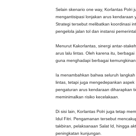
Selain skenario one way, Korlantas Polri
mengantisipasi lonjakan arus kendaraan 
Strategi tersebut melibatkan koordinasi 
pengelola jalan tol dan instansi pemerintah
Menurut Kakorlantas, sinergi antar-stak
arus lalu lintas. Oleh karena itu, berbaga
guna menghadapi berbagai kemungkinan y
Ia menambahkan bahwa seluruh langkah ya
lintas, tetapi juga mengedepankan aspek
pengaturan arus kendaraan diharapkan ti
meminimalkan risiko kecelakaan.
Di sisi lain, Korlantas Polri juga teta
Idul Fitri. Pengamanan tersebut mencaku
takbiran, pelaksanaan Salat Id, hingga ak
peningkatan kunjungan.