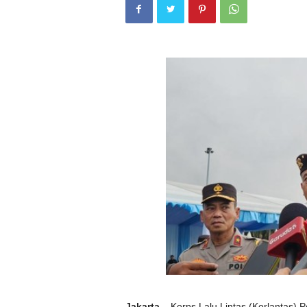
Jakarta
– Korps Lalu Lintas (Korlantas) P