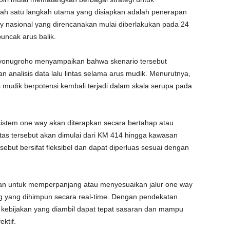
lah satu langkah utama yang disiapkan adalah penerapan
ay nasional yang direncanakan mulai diberlakukan pada 24
uncak arus balik.
Suryonugroho menyampaikan bahwa skenario tersebut
 analisis data lalu lintas selama arus mudik. Menurutnya,
s mudik berpotensi kembali terjadi dalam skala serupa pada
istem one way akan diterapkan secara bertahap atau
ntas tersebut akan dimulai dari KM 414 hingga kawasan
but bersifat fleksibel dan dapat diperluas sesuai dengan
n untuk memperpanjang atau menyesuaikan jalur one way
ing yang dihimpun secara real-time. Dengan pendekatan
p kebijakan yang diambil dapat tepat sasaran dan mampu
ktif.