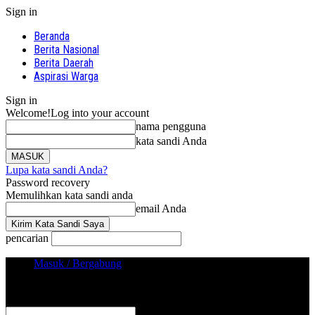
Sign in
Beranda
Berita Nasional
Berita Daerah
Aspirasi Warga
Sign in
Welcome!
Log into your account
nama pengguna
kata sandi Anda
Lupa kata sandi Anda?
Password recovery
Memulihkan kata sandi anda
email Anda
pencarian
Masuk / Bergabung
Sign in
Selamat Datang! Masuk ke akun Anda
nama pengguna