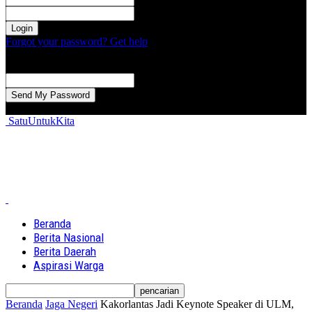
kata sandi Anda
Forgot your password? Get help
Password recovery
Memulihkan kata sandi anda
email Anda
Sebuah kata sandi akan dikirimkan ke email Anda.
SatuUntukKita
Beranda
Berita Nasional
Berita Daerah
Aspirasi Warga
Beranda
Jaga Negeri
Kakorlantas Jadi Keynote Speaker di ULM,