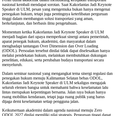
nasional kembali mendapat sorotan. Saat Kakorlantas Jadi Keynote
Speaker di ULM, pesan yang mengemuka bukan hanya mengenai
penegakan hukum, tetapi juga pentingnya keterlibatan perguruan
tinggi dalam membangun solusi transportasi yang aman,
berkelanjutan, dan berbasis ilmu pengetahuan.
Momentum ketika Kakorlantas Jadi Keynote Speaker di ULM
menjadi bagian dari upaya memperkuat sinergi antara pemerintah,
aparat penegak hukum, akademisi, dan masyarakat dalam
menghadapi tantangan Over Dimension dan Over Loading
(ODOL). Persoalan tersebut dinilai tidak dapat diselesaikan hanya
melalui pendekatan hukum, melainkan membutuhkan dukungan
penelitian, edukasi, serta perubahan budaya transportasi secara
menyeluruh.
Dalam seminar nasional yang mengangkat tema sinergi regulasi dan
penegakan hukum menuju Kalimantan Selatan bebas ODOL,
Kakorlantas Jadi Keynote Speaker di ULM sekaligus mengajak
seluruh elemen bangsa untuk memahami bahwa keselamatan lalu
lintas merupakan kepentingan bersama. Jalan raya bukan hanya
ruang mobilitas kendaraan, tetapi juga ruang publik yang harus
dijaga demi keselamatan setiap pengguna jalan.
Keikutsertaan akademisi dalam agenda nasional menuju Zero
ODOL 2027 dinilai memiliki nilai strategis. Perguruan tinggi dapat