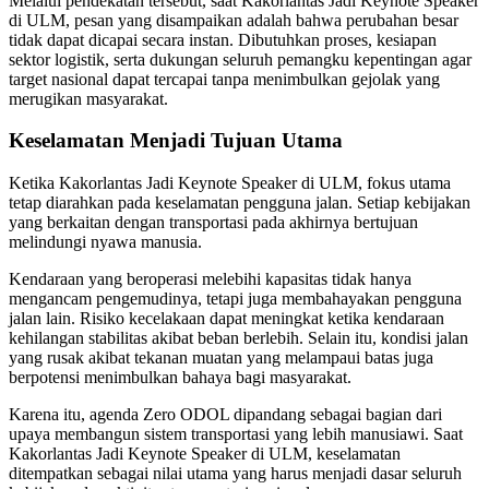
Melalui pendekatan tersebut, saat Kakorlantas Jadi Keynote Speaker
di ULM, pesan yang disampaikan adalah bahwa perubahan besar
tidak dapat dicapai secara instan. Dibutuhkan proses, kesiapan
sektor logistik, serta dukungan seluruh pemangku kepentingan agar
target nasional dapat tercapai tanpa menimbulkan gejolak yang
merugikan masyarakat.
Keselamatan Menjadi Tujuan Utama
Ketika Kakorlantas Jadi Keynote Speaker di ULM, fokus utama
tetap diarahkan pada keselamatan pengguna jalan. Setiap kebijakan
yang berkaitan dengan transportasi pada akhirnya bertujuan
melindungi nyawa manusia.
Kendaraan yang beroperasi melebihi kapasitas tidak hanya
mengancam pengemudinya, tetapi juga membahayakan pengguna
jalan lain. Risiko kecelakaan dapat meningkat ketika kendaraan
kehilangan stabilitas akibat beban berlebih. Selain itu, kondisi jalan
yang rusak akibat tekanan muatan yang melampaui batas juga
berpotensi menimbulkan bahaya bagi masyarakat.
Karena itu, agenda Zero ODOL dipandang sebagai bagian dari
upaya membangun sistem transportasi yang lebih manusiawi. Saat
Kakorlantas Jadi Keynote Speaker di ULM, keselamatan
ditempatkan sebagai nilai utama yang harus menjadi dasar seluruh