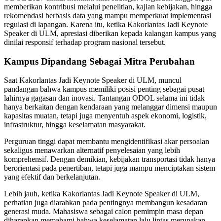
memberikan kontribusi melalui penelitian, kajian kebijakan, hingga
rekomendasi berbasis data yang mampu memperkuat implementasi
regulasi di lapangan. Karena itu, ketika Kakorlantas Jadi Keynote
Speaker di ULM, apresiasi diberikan kepada kalangan kampus yang
dinilai responsif terhadap program nasional tersebut.
Kampus Dipandang Sebagai Mitra Perubahan
Saat Kakorlantas Jadi Keynote Speaker di ULM, muncul
pandangan bahwa kampus memiliki posisi penting sebagai pusat
lahirnya gagasan dan inovasi. Tantangan ODOL selama ini tidak
hanya berkaitan dengan kendaraan yang melanggar dimensi maupun
kapasitas muatan, tetapi juga menyentuh aspek ekonomi, logistik,
infrastruktur, hingga keselamatan masyarakat.
Perguruan tinggi dapat membantu mengidentifikasi akar persoalan
sekaligus menawarkan alternatif penyelesaian yang lebih
komprehensif. Dengan demikian, kebijakan transportasi tidak hanya
berorientasi pada penertiban, tetapi juga mampu menciptakan sistem
yang efektif dan berkelanjutan.
Lebih jauh, ketika Kakorlantas Jadi Keynote Speaker di ULM,
perhatian juga diarahkan pada pentingnya membangun kesadaran
generasi muda. Mahasiswa sebagai calon pemimpin masa depan
diharapkan memahami bahwa keselamatan lalu lintas merupakan