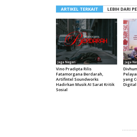
ARTIKEL TERKAIT
LEBIH DARI P
Jaga Negeri
Jaga Ne
Vino Pradipta Rilis
Divhum
Fatamorgana Berdarah,
Pelaya
Artifintel Soundworks
yang C
Hadirkan Musik AI Sarat Kritik
Digital
Sosial