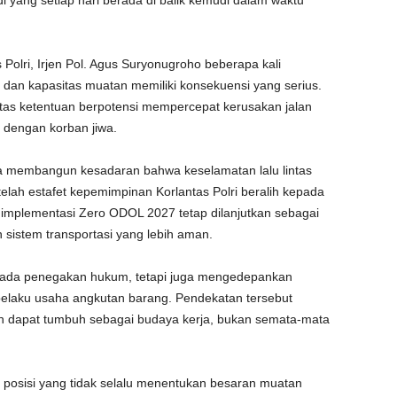
yang setiap hari berada di balik kemudi dalam waktu
Polri, Irjen Pol. Agus Suryonugroho beberapa kali
an kapasitas muatan memiliki konsekuensi yang serius.
tas ketentuan berpotensi mempercepat kerusakan jalan
 dengan korban jiwa.
ya membangun kesadaran bahwa keselamatan lalu lintas
ah estafet kepemimpinan Korlantas Polri beralih kepada
u implementasi Zero ODOL 2027 tetap dilanjutkan sebagai
 sistem transportasi yang lebih aman.
i pada penegakan hukum, tetapi juga mengedepankan
elaku usaha angkutan barang. Pendekatan tersebut
an dapat tumbuh sebagai budaya kerja, bukan semata-mata
m posisi yang tidak selalu menentukan besaran muatan