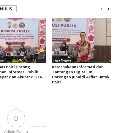
ENULIS
geri
Jaga Negeri
as Polri Dorong
Keterbukaan Informasi dan
nan Informasi Publik
Tantangan Digital, Ini
epat dan Akurat di Era
Dorongan Junaidi Arfian untuk
Polri
0
Article Rating