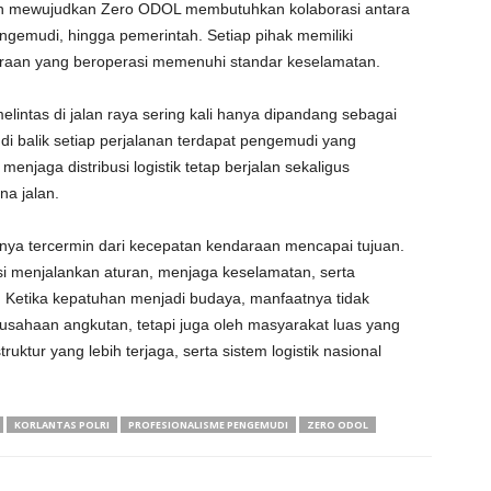
lan mewujudkan Zero ODOL membutuhkan kolaborasi antara
ngemudi, hingga pemerintah. Setiap pihak memiliki
raan yang beroperasi memenuhi standar keselamatan.
lintas di jalan raya sering kali hanya dipandang sebagai
, di balik setiap perjalanan terdapat pengemudi yang
jaga distribusi logistik tetap berjalan sekaligus
a jalan.
hanya tercermin dari kecepatan kendaraan mencapai tujuan.
tensi menjalankan aturan, menjaga keselamatan, serta
 Ketika kepatuhan menjadi budaya, manfaatnya tidak
sahaan angkutan, tetapi juga oleh masyarakat luas yang
uktur yang lebih terjaga, serta sistem logistik nasional
KORLANTAS POLRI
PROFESIONALISME PENGEMUDI
ZERO ODOL