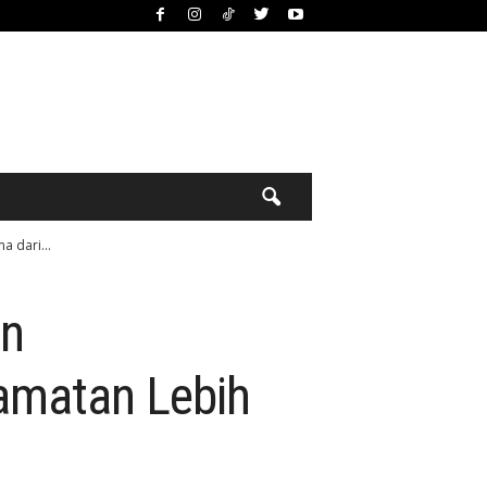
 dari...
an
amatan Lebih