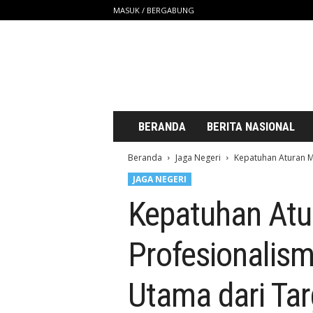
MASUK / BERGABUNG
S
a
t
u
U
n
t
BERANDA
BERITA NASIONAL
u
k
Beranda
Jaga Negeri
Kepatuhan Aturan M
K
JAGA NEGERI
i
t
Kepatuhan Atu
a
Profesionalis
Utama dari Tar