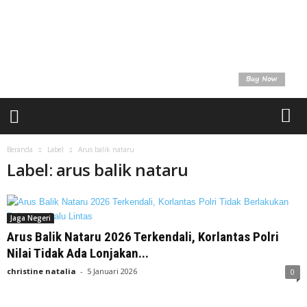
a
t
u
U
n
t
u
k
K
i
t
Beranda
Label
Arus balik nataru
a
Label: arus balik nataru
Jaga Negeri
Arus Balik Nataru 2026 Terkendali, Korlantas Polri
Nilai Tidak Ada Lonjakan...
christine natalia
-
5 Januari 2026
0